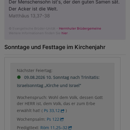
Der Menschensohn ist's, der den guten Samen sät.
Der Acker ist die Welt.
Matthäus 13,37-38
© Evangelische Brüder-Unität –
Herrnhuter Brüdergemeine
Weitere Informationen finden Sie
hier
.
Sonntage und Festtage im Kirchenjahr
Nächster Feiertag:
09.08.2026 10. Sonntag nach Trinitatis:
Israelsonntag „Kirche und Israel“
Wochenspruch: Wohl dem Volk, dessen Gott
der HERR ist, dem Volk, das er zum Erbe
erwählt hat! (
Ps 33,12
)
Wochenpsalm:
Ps 122
Predigttext:
Röm 11,25–32