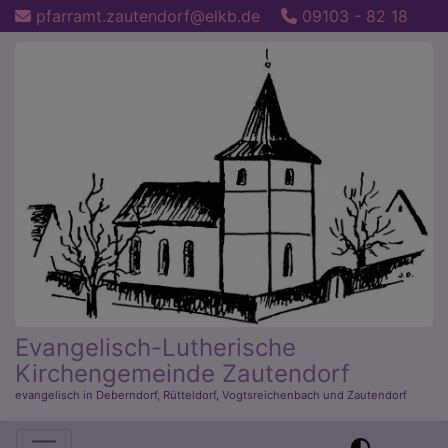
Direkt
pfarramt.zautendorf@elkb.de
09103 - 82 18
zum
Inhalt
Evangelisch-Lutherische
Kirchengemeinde Zautendorf
evangelisch in Deberndorf, Rütteldorf, Vogtsreichenbach und Zautendorf
Hauptnavigation