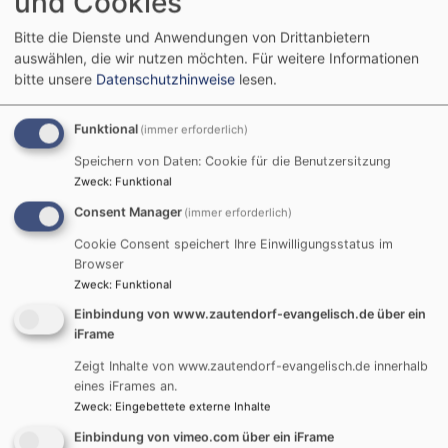
und Cookies
Weiterlesen
übe
Bitte die Dienste und Anwendungen von Drittanbietern
auswählen, die wir nutzen möchten.
Für weitere Informationen
Kon
bitte unsere
Datenschutzhinweise
lesen.
Kic
off:
Funktional
(immer erforderlich)
Sta
ins
Speichern von Daten: Cookie für die Benutzersitzung
neu
Zweck
:
Funktional
Im Oktober ist Kirchenvorstandswahl
Kon
Consent Manager
(immer erforderlich)
Cookie Consent speichert Ihre Einwilligungsstatus im
Browser
Zweck
:
Funktional
Einbindung von www.zautendorf-evangelisch.de über ein
iFrame
Zeigt Inhalte von www.zautendorf-evangelisch.de innerhalb
eines iFrames an.
Termine
Zweck
:
Eingebettete externe Inhalte
Einbindung von vimeo.com über ein iFrame