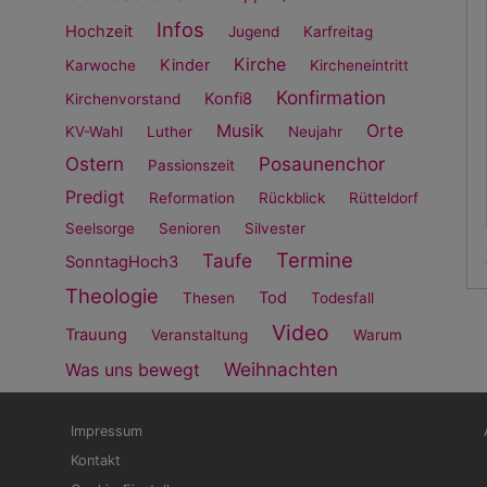
Infos
Hochzeit
Jugend
Karfreitag
Kirche
Kinder
Karwoche
Kircheneintritt
Konfirmation
Konfi8
Kirchenvorstand
Musik
Orte
KV-Wahl
Luther
Neujahr
Ostern
Posaunenchor
Passionszeit
Predigt
Reformation
Rückblick
Rütteldorf
Seelsorge
Senioren
Silvester
Termine
Taufe
SonntagHoch3
Theologie
Tod
Thesen
Todesfall
Video
Trauung
Veranstaltung
Warum
Weihnachten
Was uns bewegt
Fußbereichsmenü
Be
Impressum
Kontakt