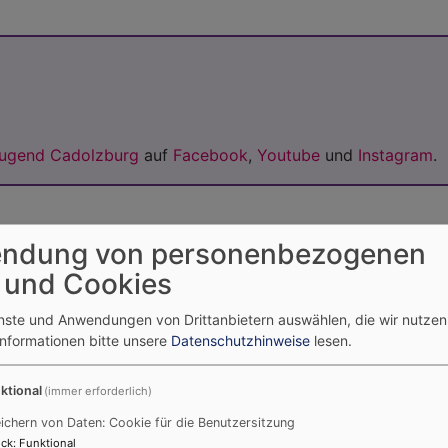
Jugend Cadolzburg
auf
Facebook
,
Youtube
und
Instagram
.
ndung von personenbezogenen
 und Cookies
l
Termine
T
enste und Anwendungen von Drittanbietern auswählen, die wir nutze
August
2026
Informationen bitte unsere
Datenschutzhinweise
lesen.
Mo
Di
Mi
Do
Fr
Sa
So
ktional
(immer erforderlich)
1
2
ichern von Daten: Cookie für die Benutzersitzung
ck
:
Funktional
3
4
5
6
7
8
9