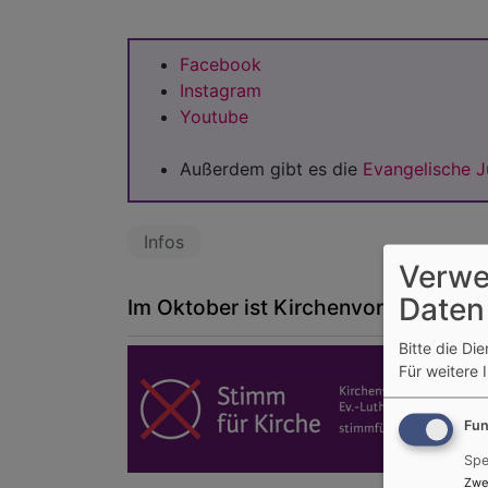
Facebook
Instagram
Youtube
Außerdem gibt es die
Evangelische 
Infos
Verwe
Daten
Im Oktober ist Kirchenvorstandswah
Bitte die Di
Für weitere 
Fun
Spe
Zwe