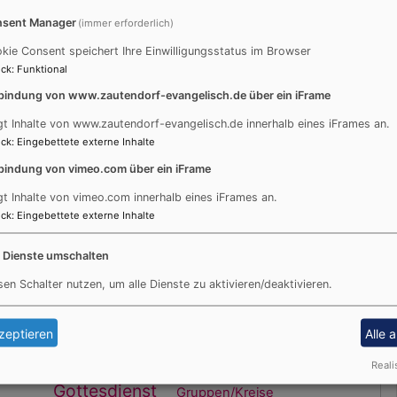
sent Manager
(immer erforderlich)
10
11
12
13
14
15
16
kie Consent speichert Ihre Einwilligungsstatus im Browser
17
18
19
20
21
22
23
ck
:
Funktional
24
25
26
27
28
29
30
bindung von www.zautendorf-evangelisch.de über ein iFrame
31
gt Inhalte von www.zautendorf-evangelisch.de innerhalb eines iFrames an.
ck
:
Eingebettete externe Inhalte
Schlagworte (tag cloud)
S
bindung von vimeo.com über ein iFrame
5-10 Minuten Theologie
Advent
gt Inhalte von vimeo.com innerhalb eines iFrames an.
ck
:
Eingebettete externe Inhalte
Andacht
Anmeldung
Audio
Ansprechpartner/innen
e Dienste umschalten
Bild und Text
Besuche
Besuchsdienst
sen Schalter nutzen, um alle Dienste zu aktivieren/deaktivieren.
Corona
Dies und das von Zeit zu Zeit
zeptieren
Alle 
Erntedank
Friedhof
Familien
Frauen
Gemeindeleben
Geschichte
Reali
Gottesdienst
Gruppen/Kreise