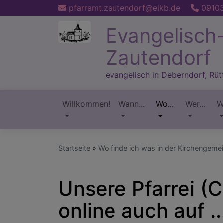
Direkt
pfarramt.zautendorf@elkb.de
09103
zum
Evangelisch
Inhalt
Zautendorf
evangelisch in Deberndorf, Rü
Willkommen!
Wann...
Wo...
Wer...
W
Hauptnavigation
Startseite
Wo finde ich was in der Kirchengeme
Unsere Pfarrei (
online auch auf ..