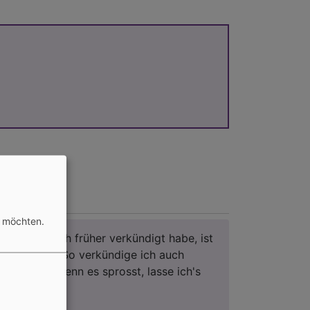
ageslosung
n möchten.
Siehe, was ich früher verkündigt habe, ist
gekommen. So verkündige ich auch
Neues; ehe denn es sprosst, lasse ich's
euch hören.
Jesaja 42,9