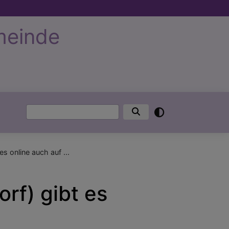
meinde
Suche
s online auch auf ...
rf) gibt es