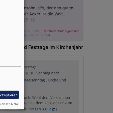
Der Menschensohn ist's, der den guten
Samen sät. Der Acker ist die Welt.
Matthäus 13,37-38
© Evangelische Brüder-Unität –
Herrnhuter Brüdergemeine
Weitere Informationen finden Sie
hier
.
onntage und Festtage im Kirchenjahr
Nächster Feiertag:
09.08.2026 10. Sonntag nach
Trinitatis: Israelsonntag „Kirche und
Israel“
akzeptieren
Wochenspruch: Wohl dem Volk, dessen
Gott der HERR ist, dem Volk, das er zum
siert mit Klaro!
Erbe erwählt hat! (
Ps 33,12
)