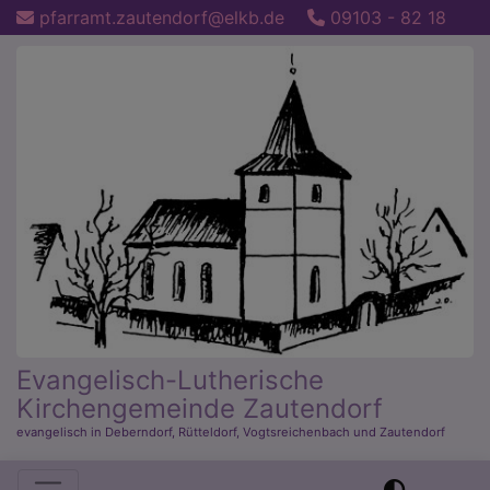
Direkt
pfarramt.zautendorf@elkb.de
09103 - 82 18
zum
Inhalt
Evangelisch-Lutherische
Kirchengemeinde Zautendorf
evangelisch in Deberndorf, Rütteldorf, Vogtsreichenbach und Zautendorf
Hauptnavigation