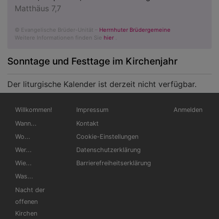
Matthäus 7,7
© Evangelische Brüder-Unität –
Herrnhuter Brüdergemeine
Weitere Informationen finden Sie
hier
.
Sonntage und Festtage im Kirchenjahr
Der liturgische Kalender ist derzeit nicht verfügbar.
Hauptnavigation
Fußbereichsmenü
Benutzermen
Willkommen!
Impressum
Anmelden
Wann...
Kontakt
Wo...
Cookie-Einstellungen
Wer...
Datenschutzerklärung
Wie...
Barrierefreiheitserklärung
Was...
Nacht der
offenen
Kirchen