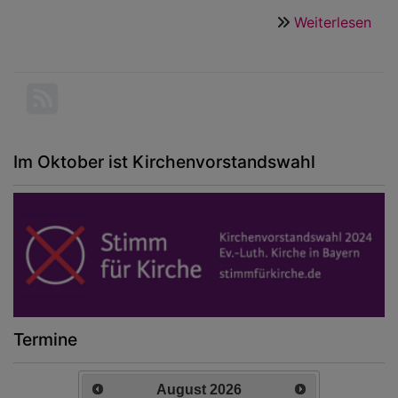
Weiterlesen
übe
Pos
Zau
Im Oktober ist Kirchenvorstandswahl
Termine
August
2026