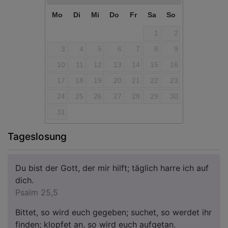
Mo
Di
Mi
Do
Fr
Sa
So
1
2
3
4
5
6
7
8
9
10
11
12
13
14
15
16
17
18
19
20
21
22
23
24
25
26
27
28
29
30
31
Tageslosung
Du bist der Gott, der mir hilft; täglich harre ich auf
dich.
Psalm 25,5
Bittet, so wird euch gegeben; suchet, so werdet ihr
finden; klopfet an, so wird euch aufgetan.