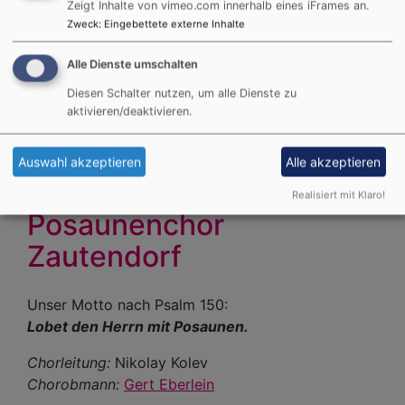
Juli
Zeigt Inhalte von vimeo.com innerhalb eines iFrames an.
erstellt und vorgetragenanlässlich des Konzertes
Zweck
:
Eingebettete externe Inhalte
um
zum 50jährigen Jubiläum am 21.07.2012
19:30
(ursprünglich erstellt zum 40jährigen Jubiläum von
Alle Dienste umschalten
Uhr
Gerhard Croner und nun überarbeitet und
Diesen Schalter nutzen, um alle Dienste zu
aktualisiert von Gert Eberlein)
aktivieren/deaktivieren.
Weiterlesen
übe
Der
Auswahl akzeptieren
Alle akzeptieren
Zau
Realisiert mit Klaro!
Pos
Posaunenchor
-
Zautendorf
ein
Chr
Unser Motto nach Psalm 150:
Lobet den Herrn mit Posaunen.
Chorleitung:
Nikolay Kolev
Chorobmann:
Gert Eberlein