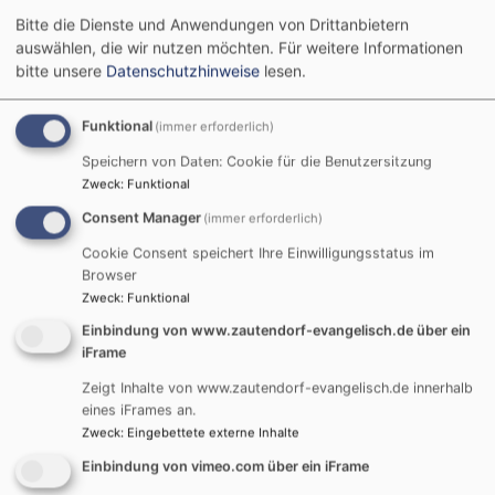
Sommernachts-Open-
Uhr,
Bitte die Dienste und Anwendungen von Drittanbietern
Air des Zautendor
Joh
auswählen, die wir nutzen möchten.
Für weitere Informationen
bitte unsere
Datenschutzhinweise
lesen.
Funktional
(immer erforderlich)
Speichern von Daten: Cookie für die Benutzersitzung
Zweck
:
Funktional
Consent Manager
(immer erforderlich)
Cookie Consent speichert Ihre Einwilligungsstatus im
Bildrechte
Pfarrei Cadolzburg
Weiterlesen
über
Browser
Somm
Zweck
:
Funktional
Open
Einbindung von www.zautendorf-evangelisch.de über ein
Air
iFrame
Der Zautendorfer
des
Zeigt Inhalte von www.zautendorf-evangelisch.de innerhalb
Posaunenchor - eine
Zaute
eines iFrames an.
Posau
Zweck
:
Eingebettete externe Inhalte
Chronik
am
Einbindung von vimeo.com über ein iFrame
17.