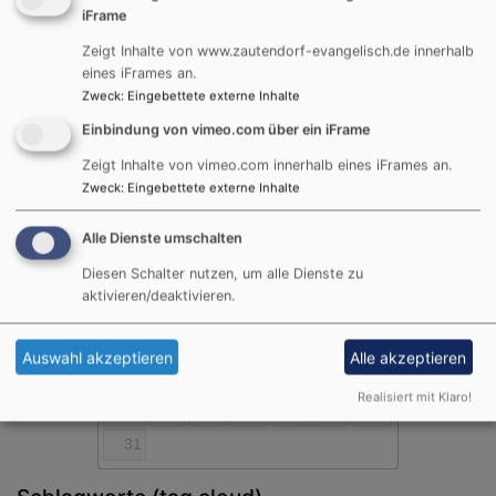
iFrame
Zeigt Inhalte von www.zautendorf-evangelisch.de innerhalb
eines iFrames an.
Zweck
:
Eingebettete externe Inhalte
Termine
Einbindung von vimeo.com über ein iFrame
Zeigt Inhalte von vimeo.com innerhalb eines iFrames an.
Zweck
:
Eingebettete externe Inhalte
August
2026
Mo
Di
Mi
Do
Fr
Sa
So
Alle Dienste umschalten
1
2
Diesen Schalter nutzen, um alle Dienste zu
aktivieren/deaktivieren.
3
4
5
6
7
8
9
10
11
12
13
14
15
16
Auswahl akzeptieren
Alle akzeptieren
17
18
19
20
21
22
23
Realisiert mit Klaro!
24
25
26
27
28
29
30
31