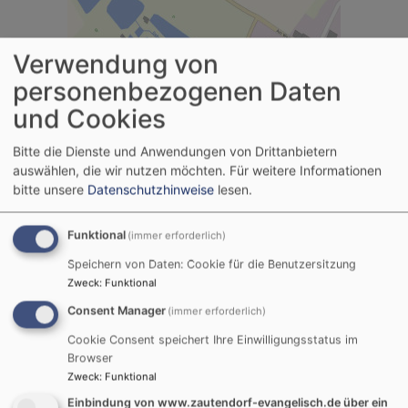
Verwendung von
personenbezogenen Daten
und Cookies
Bitte die Dienste und Anwendungen von Drittanbietern
auswählen, die wir nutzen möchten.
Für weitere Informationen
bitte unsere
Datenschutzhinweise
lesen.
Termine
Posaunenchor
Musik
Funktional
(immer erforderlich)
Speichern von Daten: Cookie für die Benutzersitzung
Zweck
:
Funktional
Consent Manager
(immer erforderlich)
Im Oktober ist Kirchenvorstandswahl
Cookie Consent speichert Ihre Einwilligungsstatus im
Browser
Zweck
:
Funktional
Einbindung von www.zautendorf-evangelisch.de über ein