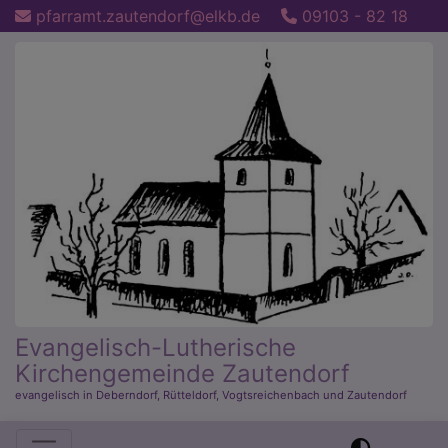
Direkt
pfarramt.zautendorf@elkb.de
09103 - 82 18
zum
Inhalt
Evangelisch-Lutherische
Kirchengemeinde Zautendorf
evangelisch in Deberndorf, Rütteldorf, Vogtsreichenbach und Zautendorf
Hauptnavigation