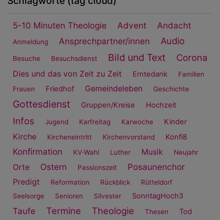
Schlagworte (tag cloud)
5-10 Minuten Theologie
Advent
Andacht
Audio
Ansprechpartner/innen
Anmeldung
Bild und Text
Corona
Besuche
Besuchsdienst
Dies und das von Zeit zu Zeit
Erntedank
Familien
Gemeindeleben
Friedhof
Frauen
Geschichte
Gottesdienst
Gruppen/Kreise
Hochzeit
Infos
Kinder
Jugend
Karfreitag
Karwoche
Kirche
Konfi8
Kircheneintritt
Kirchenvorstand
Konfirmation
Musik
KV-Wahl
Luther
Neujahr
Ostern
Posaunenchor
Orte
Passionszeit
Predigt
Reformation
Rückblick
Rütteldorf
SonntagHoch3
Seelsorge
Senioren
Silvester
Termine
Theologie
Taufe
Tod
Thesen