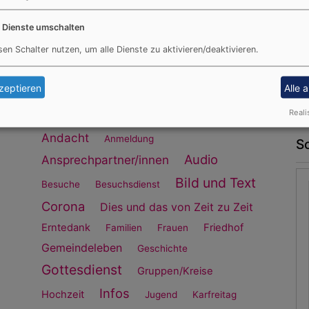
17
18
19
20
21
22
23
24
25
26
27
28
29
30
e Dienste umschalten
31
sen Schalter nutzen, um alle Dienste zu aktivieren/deaktivieren.
Schlagworte (tag cloud)
zeptieren
Alle 
Reali
5-10 Minuten Theologie
Advent
Andacht
Anmeldung
S
Audio
Ansprechpartner/innen
Bild und Text
Besuche
Besuchsdienst
Corona
Dies und das von Zeit zu Zeit
Erntedank
Friedhof
Familien
Frauen
Gemeindeleben
Geschichte
Gottesdienst
Gruppen/Kreise
Infos
Hochzeit
Jugend
Karfreitag