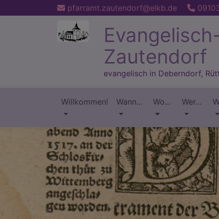
Direkt
pfarramt.zautendorf@elkb.de
09103
zum
Evangelisch
Inhalt
Zautendorf
evangelisch in Deberndorf, Rü
Willkommen!
Wann...
Wo...
Wer...
W
Hauptnavigation