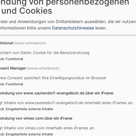
ndung von personenbezogenen
 und Cookies
enste und Anwendungen von Drittanbietern auswählen, die wir nutze
Bildrechte
gemeinfrei
Informationen bitte unsere
Datenschutzhinweise
lesen.
ktional
(immer erforderlich)
Theologie
Dies und das von Zeit zu Zeit
ichern von Daten: Cookie für die Benutzersitzung
ck
:
Funktional
sent Manager
(immer erforderlich)
l
Termine
T
kie Consent speichert Ihre Einwilligungsstatus im Browser
ck
:
Funktional
August
2026
bindung von www.zautendorf-evangelisch.de über ein iFrame
Mo
Di
Mi
Do
Fr
Sa
So
gt Inhalte von www.zautendorf-evangelisch.de innerhalb eines iFrames an.
ck
:
Eingebettete externe Inhalte
1
2
bindung von vimeo.com über ein iFrame
3
4
5
6
7
8
9
gt Inhalte von vimeo.com innerhalb eines iFrames an.
10
11
12
13
14
15
16
ck
:
Eingebettete externe Inhalte