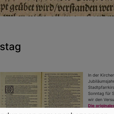
stag
In der Kirch
Jubiläumsjah
Stadtpfarrki
Sonntag für 
wir den Versu
Die original
vollständig 