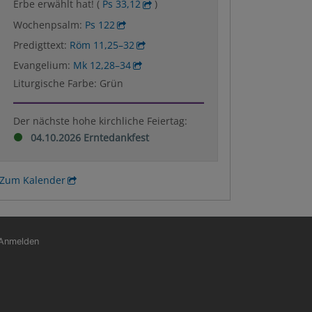
Erbe erwählt hat! (
Ps 33,12
)
Wochenpsalm:
Ps 122
Predigttext:
Röm 11,25–32
Evangelium:
Mk 12,28–34
Liturgische Farbe: Grün
Der nächste hohe kirchliche Feiertag:
04.10.2026 Erntedankfest
Zum Kalender
nutzermenü
Anmelden