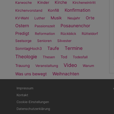
Kirche
Kinder
Karwoche
Kircheneintritt
Konfirmation
Konfi8
Kirchenvorstand
Musik
Orte
KV-Wahl
Luther
Neujahr
Ostern
Posaunenchor
Passionszeit
Predigt
Reformation
Rückblick
Rütteldorf
Seelsorge
Senioren
Silvester
Termine
Taufe
SonntagHoch3
Theologie
Tod
Thesen
Todesfall
Video
Trauung
Veranstaltung
Warum
Weihnachten
Was uns bewegt
Fußbereichsmenü
Be
Impressum
Kontakt
Cookie-Einstellungen
Datenschutzerklärung