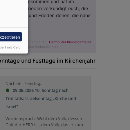
Christus ist gekommen und hat im
Evangelium Frieden verkündigt euch, die
ihr fern wart, und Frieden denen, die nahe
waren.
Epheser 2,17
akzeptieren
© Evangelische Brüder-Unität –
Herrnhuter Brüdergemeine
Weitere Informationen finden Sie
hier
.
siert mit Klaro!
onntage und Festtage im Kirchenjahr
Nächster Feiertag:
09.08.2026 10. Sonntag nach
Trinitatis: Israelsonntag „Kirche und
Israel“
Wochenspruch: Wohl dem Volk, dessen
Gott der HERR ist, dem Volk, das er zum