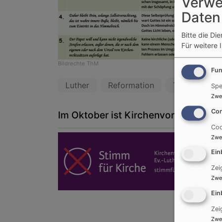
Verwe
Daten
Bitte die Di
Für weitere 
Bildrechte
ThM
Fun
Luther
Reformation
Thesen
Spe
Zwe
Con
Im Oktober ist Kirchenvorstandswah
Coo
Zwe
Ein
Zei
Zwe
Ein
Zei
Zwe