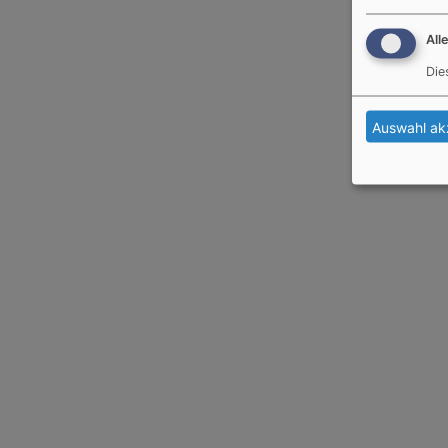
All
Die
Auswahl ak