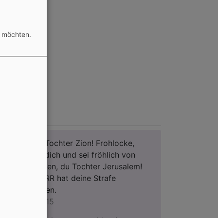
n möchten.
ageslosung
Jauchze, du Tochter Zion! Frohlocke,
Israel! Freue dich und sei fröhlich von
ganzem Herzen, du Tochter Jerusalem!
Denn der HERR hat deine Strafe
weggenommen.
Zefanja 3,14-15