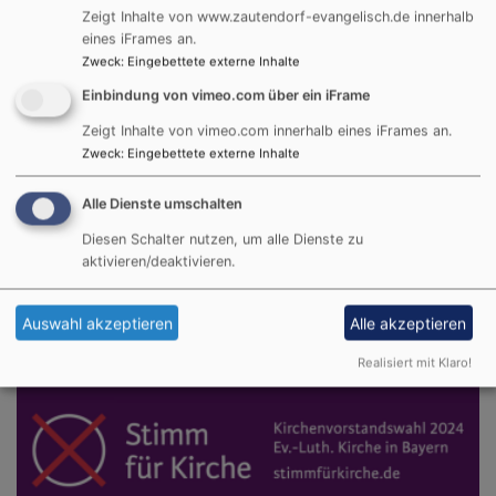
Zeigt Inhalte von www.zautendorf-evangelisch.de innerhalb
eines iFrames an.
Zweck
:
Eingebettete externe Inhalte
Einbindung von vimeo.com über ein iFrame
Zeigt Inhalte von vimeo.com innerhalb eines iFrames an.
Zweck
:
Eingebettete externe Inhalte
Alle Dienste umschalten
Diesen Schalter nutzen, um alle Dienste zu
aktivieren/deaktivieren.
Ostern
Bild und Text
Auswahl akzeptieren
Alle akzeptieren
Im Oktober ist Kirchenvorstandswahl
Realisiert mit Klaro!