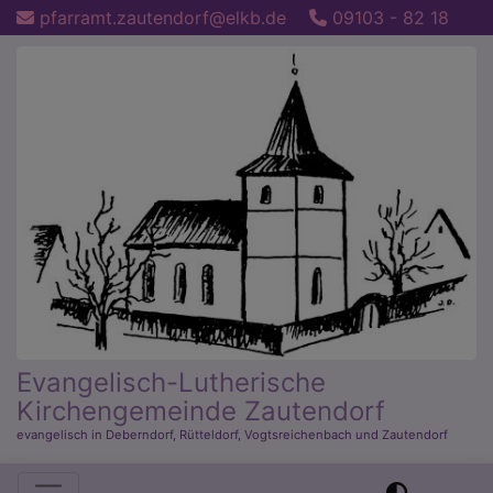
Direkt
pfarramt.zautendorf@elkb.de
09103 - 82 18
zum
Inhalt
Evangelisch-Lutherische
Kirchengemeinde Zautendorf
evangelisch in Deberndorf, Rütteldorf, Vogtsreichenbach und Zautendorf
Hauptnavigation