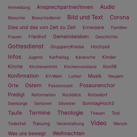
Audio
Ansprechpartner/innen
Anmeldung
Bild und Text
Corona
Besuche
Besuchsdienst
Dies und das von Zeit zu Zeit
Erntedank
Familien
Gemeindeleben
Friedhof
Frauen
Geschichte
Gottesdienst
Gruppen/Kreise
Hochzeit
Infos
Kinder
Jugend
Karfreitag
Karwoche
Kirche
Konfi8
Kircheneintritt
Kirchenvorstand
Konfirmation
Musik
KV-Wahl
Luther
Neujahr
Ostern
Posaunenchor
Orte
Passionszeit
Predigt
Reformation
Rückblick
Rütteldorf
SonntagHoch3
Seelsorge
Senioren
Silvester
Termine
Theologie
Taufe
Tod
Thesen
Video
Trauung
Todesfall
Veranstaltung
Warum
Weihnachten
Was uns bewegt