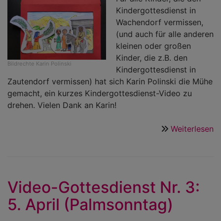
Kindergottesdienst in
Wachendorf vermissen,
(und auch für alle anderen
kleinen oder großen
Kinder, die z.B. den
Bildrechte
Karin Polinski
Kindergottesdienst in
Zautendorf vermissen) hat sich Karin Polinski die Mühe
gemacht, ein kurzes Kindergottesdienst-Video zu
drehen. Vielen Dank an Karin!
Weiterlesen
ü
K
V
z
P
Video-Gottesdienst Nr. 3:
"M
5. April (Palmsonntag)
d
E