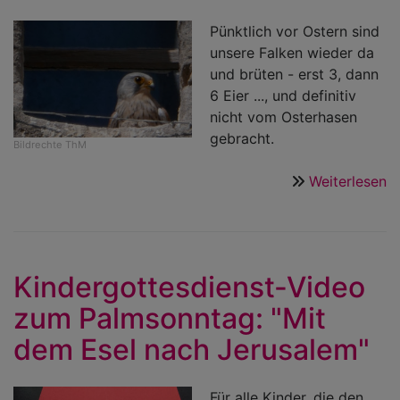
Pünktlich vor Ostern sind
unsere Falken wieder da
und brüten - erst 3, dann
6 Eier ..., und definitiv
nicht vom Osterhasen
gebracht.
Bildrechte
ThM
Weiterlesen
ü
U
F
s
w
Kindergottesdienst-Video
d
zum Palmsonntag: "Mit
dem Esel nach Jerusalem"
Für alle Kinder, die den