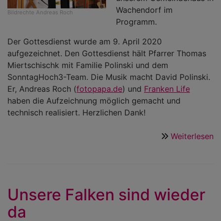
Wachendorf im
Bildrechte
Andreas Roch
Programm.
Der Gottesdienst wurde am 9. April 2020
aufgezeichnet. Den Gottesdienst hält Pfarrer Thomas
Miertschischk mit Familie Polinski und dem
SonntagHoch3-Team. Die Musik macht David Polinski.
Er, Andreas Roch (
fotopapa.de
) und
Franken Life
haben die Aufzeichnung möglich gemacht und
technisch realisiert. Herzlichen Dank!
Weiterlesen
ü
O
F
a
d
Unsere Falken sind wieder
G
da
W