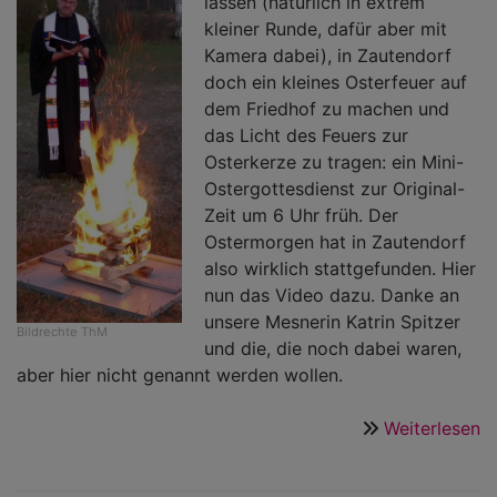
lassen (natürlich in extrem
kleiner Runde, dafür aber mit
Kamera dabei), in Zautendorf
doch ein kleines Osterfeuer auf
dem Friedhof zu machen und
das Licht des Feuers zur
Osterkerze zu tragen: ein Mini-
Ostergottesdienst zur Original-
Zeit um 6 Uhr früh. Der
Ostermorgen hat in Zautendorf
also wirklich stattgefunden. Hier
nun das Video dazu. Danke an
unsere Mesnerin Katrin Spitzer
Bildrechte
ThM
und die, die noch dabei waren,
aber hier nicht genannt werden wollen.
Weiterlesen
ü
V
a