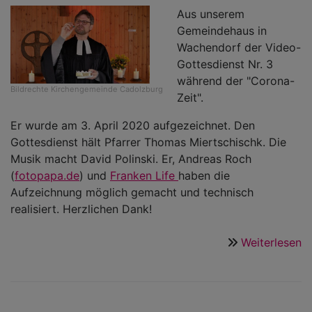
n
Aus unserem
J
Gemeindehaus in
Wachendorf der Video-
Gottesdienst Nr. 3
während der "Corona-
Bildrechte
Kirchengemeinde Cadolzburg
Zeit".
Er wurde am 3. April 2020 aufgezeichnet. Den
Gottesdienst hält Pfarrer Thomas Miertschischk. Die
Musik macht David Polinski. Er, Andreas Roch
(
fotopapa.de
) und
Franken Life
haben die
Aufzeichnung möglich gemacht und technisch
realisiert. Herzlichen Dank!
Weiterlesen
ü
V
G
Nr
3: