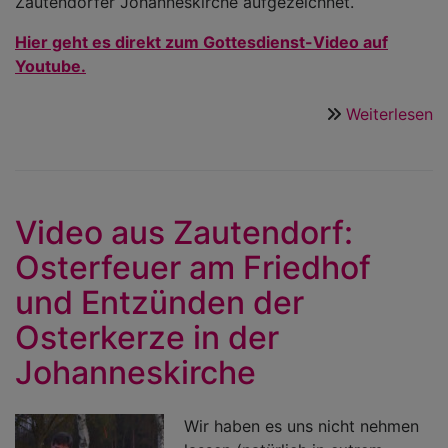
Zautendorfer Johanneskirche aufgezeichnet.
Hier geht es direkt zum Gottesdienst-Video auf
Youtube.
Weiterlesen
ü
E
V
G
z
Video aus Zautendorf:
"
Osterfeuer am Friedhof
S
a
und Entzünden der
d
Osterkerze in der
J
Z
Johanneskirche
Wir haben es uns nicht nehmen