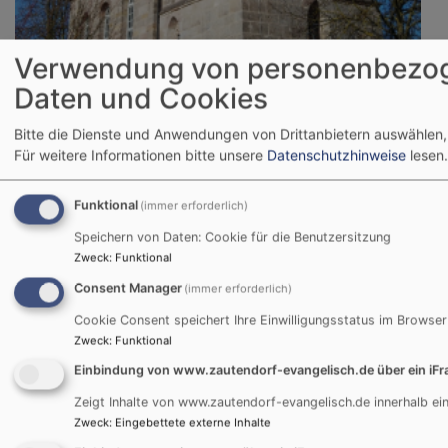
Verwendung von personenbezo
Daten und Cookies
Do, 31.12. 15:30 Uhr
Jahresschlussgottesdienst mit Abendmahl
Bitte die Dienste und Anwendungen von Drittanbietern auswählen,
Pfr. Thomas Miertschischk
Für weitere Informationen bitte unsere
Datenschutzhinweise
lesen.
Cadolzburg - OT Zautendorf
Johanneskirche Zautendorf
Funktional
(immer erforderlich)
Speichern von Daten: Cookie für die Benutzersitzung
Zweck
:
Funktional
Consent Manager
(immer erforderlich)
Cookie Consent speichert Ihre Einwilligungsstatus im Browser
Zweck
:
Funktional
Einbindung von www.zautendorf-evangelisch.de über ein iF
Zeigt Inhalte von www.zautendorf-evangelisch.de innerhalb ei
Zweck
:
Eingebettete externe Inhalte