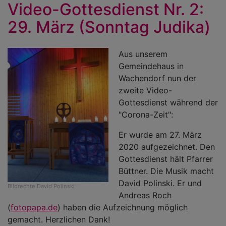
Video-Gottesdienst Nr. 2:
5.
29. März (Sonntag Judika)
Ap
(
Aus unserem
Gemeindehaus in
Wachendorf nun der
zweite Video-
Gottesdienst während der
"Corona-Zeit":
Er wurde am 27. März
2020 aufgezeichnet. Den
Gottesdienst hält Pfarrer
Büttner. Die Musik macht
David Polinski. Er und
Bildrechte
David Polinski
Andreas Roch
(
fotopapa.de
) haben die Aufzeichnung möglich
gemacht. Herzlichen Dank!