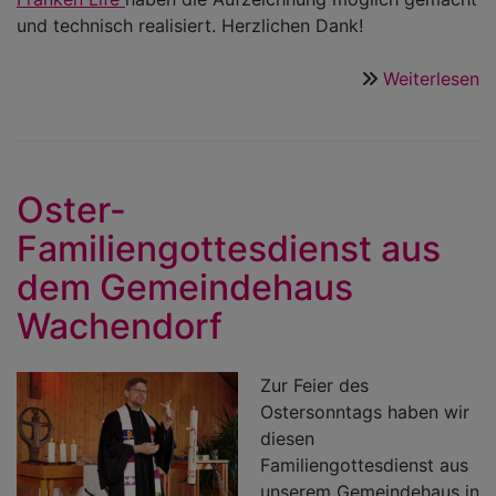
und technisch realisiert. Herzlichen Dank!
Weiterlesen
ü
O
G
a
d
Oster-
M
Familiengottesdienst aus
C
dem Gemeindehaus
Wachendorf
Zur Feier des
Ostersonntags haben wir
diesen
Familiengottesdienst aus
unserem Gemeindehaus in