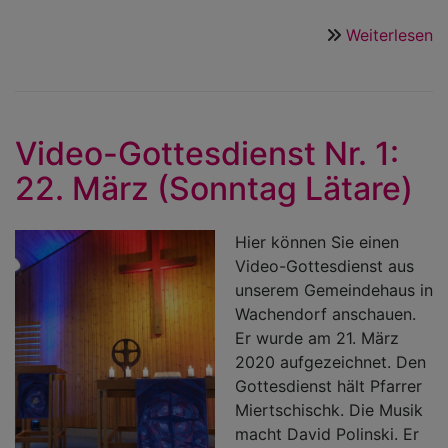
Weiterlesen
ü
V
G
Nr
2:
Video-Gottesdienst Nr. 1:
2
22. März (Sonntag Lätare)
M
(
J
Hier können Sie einen
Video-Gottesdienst aus
unserem Gemeindehaus in
Wachendorf anschauen.
Er wurde am 21. März
2020 aufgezeichnet. Den
Gottesdienst hält Pfarrer
Miertschischk. Die Musik
macht David Polinski. Er