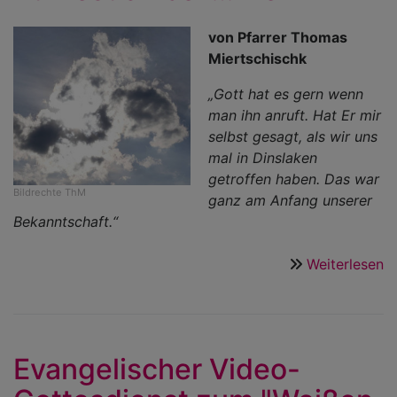
von Pfarrer Thomas
Miertschischk
„Gott hat es gern wenn
man ihn anruft. Hat Er mir
selbst gesagt, als wir uns
mal in Dinslaken
getroffen haben. Das war
Bildrechte
ThM
ganz am Anfang unserer
Bekanntschaft.“
Weiterlesen
ü
Z
B
b
…
Evangelischer Video-
H
T