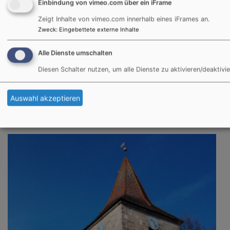
Einbindung von vimeo.com über ein iFrame
Zeigt Inhalte von vimeo.com innerhalb eines iFrames an.
Zweck
:
Eingebettete externe Inhalte
Alle Dienste umschalten
Diesen Schalter nutzen, um alle Dienste zu aktivieren/deaktivie
Do, 14.1. 19-21 Uhr
Kirchenvorstandssitzung
Auswahl akzeptieren
Pfr. Thomas Miertschischk
Zautendorf
Gemeindehaus Zautendorf