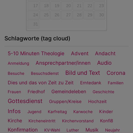
17
18
19
20
21
22
23
24
25
26
27
28
29
30
31
Schlagworte (tag cloud)
5-10 Minuten Theologie
Advent
Andacht
Audio
Ansprechpartner/innen
Anmeldung
Bild und Text
Corona
Besuche
Besuchsdienst
Dies und das von Zeit zu Zeit
Erntedank
Familien
Gemeindeleben
Friedhof
Frauen
Geschichte
Gottesdienst
Gruppen/Kreise
Hochzeit
Infos
Kinder
Jugend
Karfreitag
Karwoche
Kirche
Konfi8
Kircheneintritt
Kirchenvorstand
Konfirmation
Musik
KV-Wahl
Luther
Neujahr