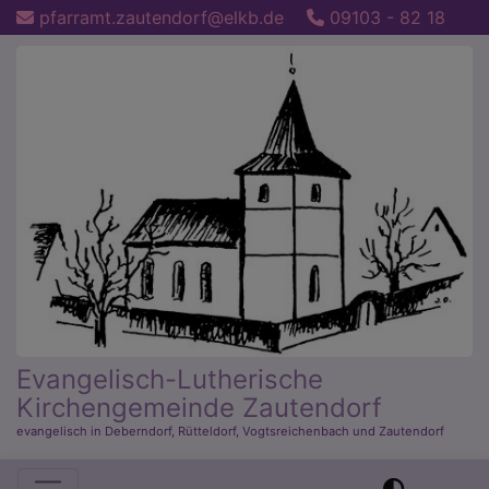
Direkt
pfarramt.zautendorf@elkb.de
09103 - 82 18
zum
Inhalt
Evangelisch-Lutherische
Kirchengemeinde Zautendorf
evangelisch in Deberndorf, Rütteldorf, Vogtsreichenbach und Zautendorf
Hauptnavigation