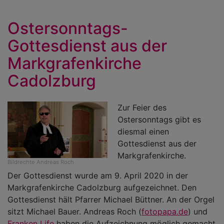
Z
O
Ostersonntags-
a
Gottesdienst aus der
F
u
Markgrafenkirche
E
Cadolzburg
d
O
in
Zur Feier des
d
Ostersonntags gibt es
J
diesmal einen
Gottesdienst aus der
Markgrafenkirche.
Bildrechte
Andreas Roch
Der Gottesdienst wurde am 9. April 2020 in der
Markgrafenkirche Cadolzburg aufgezeichnet. Den
Gottesdienst hält Pfarrer Michael Büttner. An der Orgel
sitzt Michael Bauer. Andreas Roch (
fotopapa.de
) und
Franken Life
haben die Aufzeichnung möglich gemacht