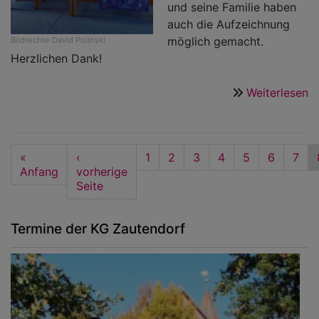
und seine Familie haben
auch die Aufzeichnung
möglich gemacht.
Bildrechte
David Polinski
Herzlichen Dank!
Weiterlesen
ü
V
G
Nr
Seitennummerierung
First
«
Vorherige
‹
Seite
1
Seite
2
Seite
3
Seite
4
Seite
5
Seite
6
Seit
7
1:
page
Anfang
Seite
vorherige
2
Seite
M
(
Termine der KG Zautendorf
L